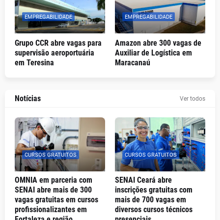
EMPREGABILIDADE
EMPREGABILIDADE
Grupo CCR abre vagas para
Amazon abre 300 vagas de
supervisão aeroportuária
Auxiliar de Logística em
em Teresina
Maracanaú
Notícias
Ver todos
CURSOS GRATUITOS
CURSOS GRATUITOS
OMNIA em parceria com
SENAI Ceará abre
SENAI abre mais de 300
inscrições gratuitas com
vagas gratuitas em cursos
mais de 700 vagas em
profissionalizantes em
diversos cursos técnicos
Fortaleza e região
presenciais