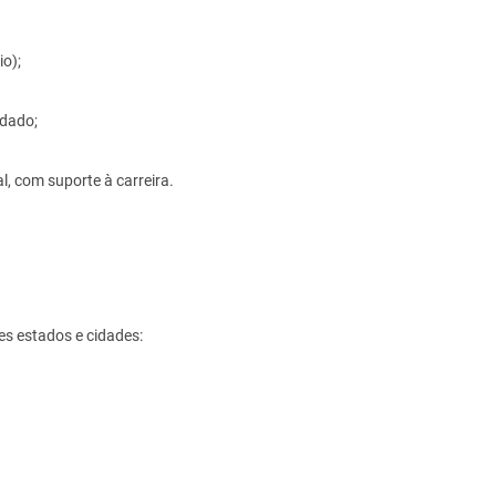
io);
idado;
 com suporte à carreira.
es estados e cidades: