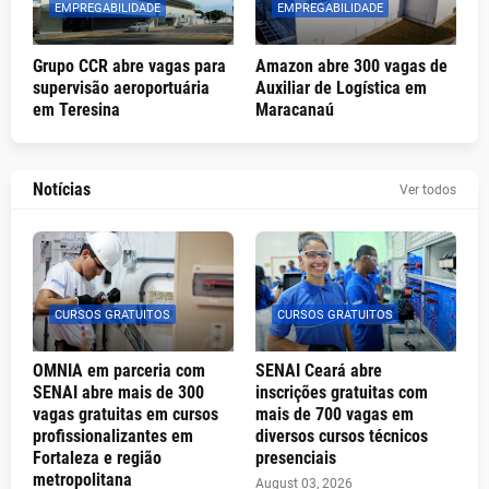
EMPREGABILIDADE
EMPREGABILIDADE
Grupo CCR abre vagas para
Amazon abre 300 vagas de
supervisão aeroportuária
Auxiliar de Logística em
em Teresina
Maracanaú
Notícias
Ver todos
CURSOS GRATUITOS
CURSOS GRATUITOS
OMNIA em parceria com
SENAI Ceará abre
SENAI abre mais de 300
inscrições gratuitas com
vagas gratuitas em cursos
mais de 700 vagas em
profissionalizantes em
diversos cursos técnicos
Fortaleza e região
presenciais
metropolitana
August 03, 2026