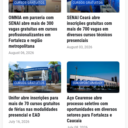
CURSOS GRATUITOS
CURSOS GRATUITOS
OMNIA em parceria com
SENAI Ceará abre
SENAI abre mais de 300
inscrições gratuitas com
vagas gratuitas em cursos
mais de 700 vagas em
profissionalizantes em
diversos cursos técnicos
Fortaleza e região
presenciais
metropolitana
August 03, 2026
August 06, 2026
CURSOS GRATUITOS
SUA OPORTUNIDADE
Unifor abre inscrições para
Aço Cearense abre
mais de 70 cursos gratuitos
processo seletivo com
de férias nas modalidades
oportunidades em diversos
presencial e EAD
setores para Fortaleza e
Caucaia
July 16, 2026
July 08, 2026