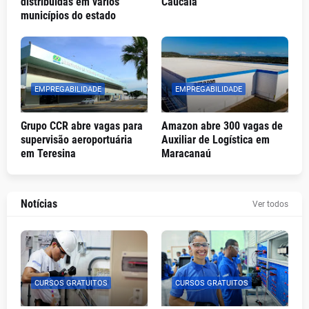
distribuídas em vários
Caucaia
municípios do estado
EMPREGABILIDADE
EMPREGABILIDADE
Grupo CCR abre vagas para
Amazon abre 300 vagas de
supervisão aeroportuária
Auxiliar de Logística em
em Teresina
Maracanaú
Notícias
Ver todos
CURSOS GRATUITOS
CURSOS GRATUITOS