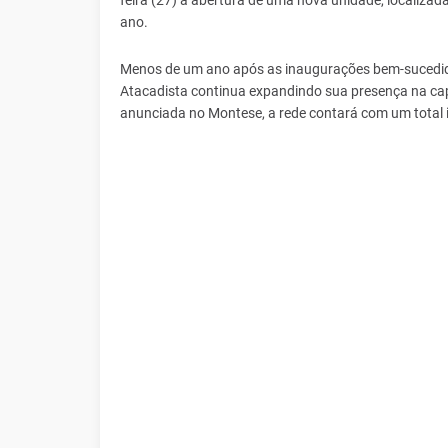
feira (27) a abertura de uma nova unidade, localizad
ano.
Menos de um ano após as inaugurações bem-sucedidas
Atacadista continua expandindo sua presença na capi
anunciada no Montese, a rede contará com um total 