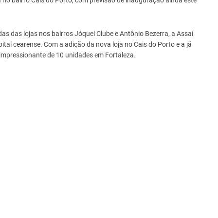
a no bairro Cais do Porto, com previsão de inauguração ainda este
 das lojas nos bairros Jóquei Clube e Antônio Bezerra, a Assaí
tal cearense. Com a adição da nova loja no Cais do Porto e a já
impressionante de 10 unidades em Fortaleza.