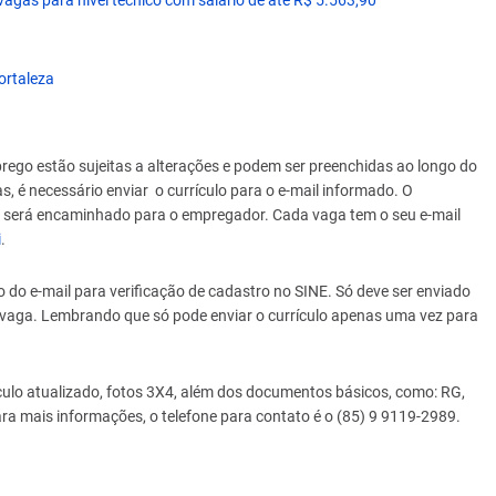
vagas para nível técnico com salário de até R$ 5.563,90
ortaleza
rego estão sujeitas a alterações e podem ser preenchidas ao longo do
, é necessário enviar o currículo para o e-mail informado. O
ste será encaminhado para o empregador. Cada vaga tem o seu e-mail
i
.
o do e-mail para verificação de cadastro no SINE. Só deve ser enviado
 na vaga. Lembrando que só pode enviar o currículo apenas uma vez para
culo atualizado, fotos 3X4, além dos documentos básicos, como: RG,
ra mais informações, o telefone para contato é o (85) 9 9119-2989.